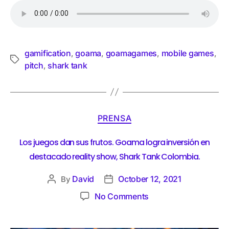
gamification
goama
goamagames
mobile games
,
,
,
,
pitch
shark tank
,
PRENSA
Los juegos dan sus frutos. Goama logra inversión en
destacado reality show, Shark Tank Colombia.
David
October 12, 2021
By
No Comments