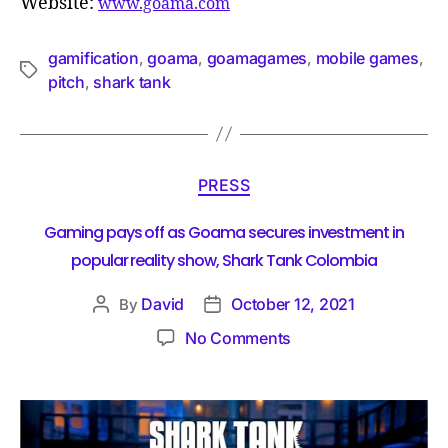
Website:
www.goama.com
gamification
goama
goamagames
mobile games
,
,
,
,
pitch
shark tank
,
PRESS
Gaming pays off as Goama secures investment in
popular reality show, Shark Tank Colombia
David
October 12, 2021
By
No Comments