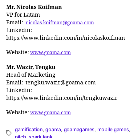
Mr. Nicolas Koifman
VP for Latam
Email:
nicolas.koifman@goama.com
Linkedin:
https://www.linkedin.com/in/nicolaskoifman
Website:
www.goama.com
Mr. Wazir, Tengku
Head of Marketing
Email: tengku.wazir@goama.com
Linkedin:
https://www.linkedin.com/in/tengkuwazir
Website:
www.goama.com
gamification
goama
goamagames
mobile games
,
,
,
,
pitch
shark tank
,