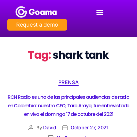
Request a demo
Tag:
shark tank
PRENSA
RCN Radio es una de las principales audiencias de radio
en Colombia: nuestro CEO, Taro Araya, fue entrevistado
en vivo el domingo 17 de octubre del 2021
David
October 27, 2021
By