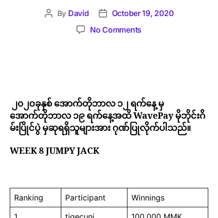
David
October 19, 2020
By
No Comments
၂၀၂၀ခုနှစ် အောက်တိုဘာလ ၁၂ ရက်နေ့ မှ
အောက်တိုဘာလ ၁၉ ရက်နေ့အထိ WavePay မိုဘိုင်းဂိ
မ်းပြိုင်ပွဲ မှဆုရရှိသူများအား ဂုဏ်ပြုလိုက်ပါသည်။
WEEK 8 JUMPY JACK
Ranking
Participant
Winnings
1
tigecuni
100,000 MMK