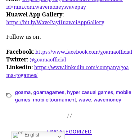
id=mm.com.wavemoney.wavepay
Huawei App Gallery
:
https://bit.ly/WavePayHuaweiAppGallery
Follow us on:
Facebook
:
https://www.facebook.com/goamaofficial
Twitter
:
@goamaofficial
Linkedin
:
https://www.linkedin.com/company/goa
ma-gogames/
goama
goamagames
hyper casual games
mobile
,
,
,
games
mobile tournament
wave
wavemoney
,
,
,
UNCATEGORIZED
English