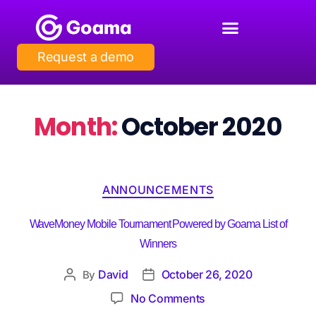
Request a demo
Month:
October 2020
ANNOUNCEMENTS
WaveMoney Mobile Tournament Powered by Goama List of
Winners
David
October 26, 2020
By
No Comments