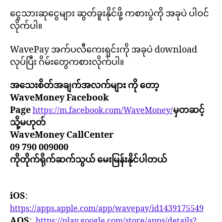
ငွေသားဆုငွေများ ဆွတ်ခူးနိုင်ဖို့ ကစားပွဲကို အခုပဲ ပါဝင်
လိုက်ပါ။
WavePay အက်ပလီကေးရှင်းကို အခုပဲ download
လုပ်ပြီး ဂိမ်းတွေကစားလိုက်ပါ။
အသေးစိတ်အချက်အလက်များ ကို တော့
WaveMoney Facebook
Page
မှတဆင့်
https://m.facebook.com/WaveMoney/
သို့မဟုတ်
WaveMoney CallCenter
09 790 009000
ကိုတိုက်ရိုက်ဆက်သွယ် မေးမြန်းနိုင်ပါတယ်
iOS
:
https://apps.apple.com/app/wavepay/id1439175549
AOS
:
https://play.google.com/store/apps/details?