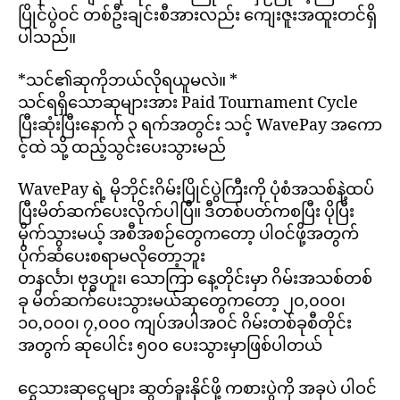
ပြိုင်ပွဲဝင် တစ်ဦးချင်းစီအားလည်း ကျေးဇူးအထူးတင်ရှိ
ပါသည်။
*သင်၏ဆုကိုဘယ်လိုရယူမလဲ။ *
သင်ရရှိသောဆုများအား Paid Tournament Cycle
ပြီးဆုံးပြီးနောက် ၃ ရက်အတွင်း သင့် WavePay အကော
င့်ထဲ သို့ ထည့်သွင်းပေးသွားမည်
WavePay ရဲ့ မိုဘိုင်းဂိမ်းပြိုင်ပွဲကြီးကို ပုံစံအသစ်နဲ့ထပ်
ပြီးမိတ်ဆက်ပေးလိုက်ပါပြီ။ ဒီတစ်ပတ်ကစပြီး ပိုပြီး
မိုက်သွားမယ့် အစီအစဉ်တွေကတော့ ပါဝင်ဖို့အတွက်
ပိုက်ဆံပေးစရာမလိုတော့ဘူး
တနင်္လာ၊ ဗုဒ္ဓဟူး၊ သောကြာ နေ့တိုင်းမှာ ဂိမ်းအသစ်တစ်
ခု မိတ်ဆက်ပေးသွားမယ်ဆုတွေကတော့ ၂၀,၀၀၀၊
၁၀,၀၀၀၊ ၇,၀၀၀ ကျပ်အပါအဝင် ဂိမ်းတစ်ခုစီတိုင်း
အတွက် ဆုပေါင်း ၅၀၀ ပေးသွားမှာဖြစ်ပါတယ်
ငွေသားဆုငွေများ ဆွတ်ခူးနိုင်ဖို့ ကစားပွဲကို အခုပဲ ပါဝင်