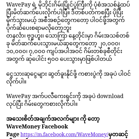
WavePay ရဲ့ မိုဘိုင်းဂိမ်းပြိုင်ပွဲကြီးကို ပုံစံအသစ်နဲ့ထပ်
ပြီးမိတ်ဆက်ပေးလိုက်ပါပြီ။ ဒီတစ်ပတ်ကစပြီး ပိုပြီး
မိုက်သွားမယ့် အစီအစဉ်တွေကတော့ ပါဝင်ဖို့အတွက်
ပိုက်ဆံပေးစရာမလိုတော့ဘူး
တနင်္လာ၊ ဗုဒ္ဓဟူး၊ သောကြာ နေ့တိုင်းမှာ ဂိမ်းအသစ်တစ်
ခု မိတ်ဆက်ပေးသွားမယ်ဆုတွေကတော့ ၂၀,၀၀၀၊
၁၀,၀၀၀၊ ၇,၀၀၀ ကျပ်အပါအဝင် ဂိမ်းတစ်ခုစီတိုင်း
အတွက် ဆုပေါင်း ၅၀၀ ပေးသွားမှာဖြစ်ပါတယ်
ငွေသားဆုငွေများ ဆွတ်ခူးနိုင်ဖို့ ကစားပွဲကို အခုပဲ ပါဝင်
လိုက်ပါ။
WavePay အက်ပလီကေးရှင်းကို အခုပဲ download
လုပ်ပြီး ဂိမ်းတွေကစားလိုက်ပါ။
အသေးစိတ်အချက်အလက်များ ကို တော့
WaveMoney Facebook
Page
မှတဆင့်
https://m.facebook.com/WaveMoney/