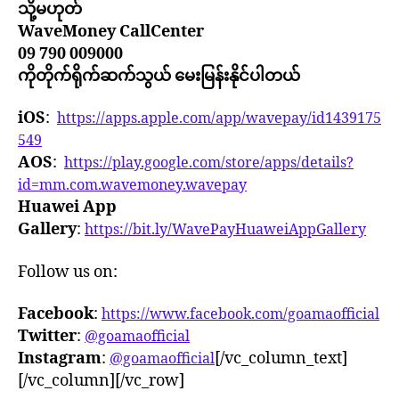
သို့မဟုတ်
WaveMoney CallCenter
09 790 009000
ကိုတိုက်ရိုက်ဆက်သွယ် မေးမြန်းနိုင်ပါတယ်
iOS
:
https://apps.apple.com/app/wavepay/id1439175
549
AOS
:
https://play.google.com/store/apps/details?
id=mm.com.wavemoney.wavepay
Huawei App
Gallery
:
https://bit.ly/WavePayHuaweiAppGallery
Follow us on:
Facebook
:
https://www.facebook.com/goamaofficial
Twitter
:
@goamaofficial
Instagram
:
[/vc_column_text]
@goamaofficial
[/vc_column][/vc_row]