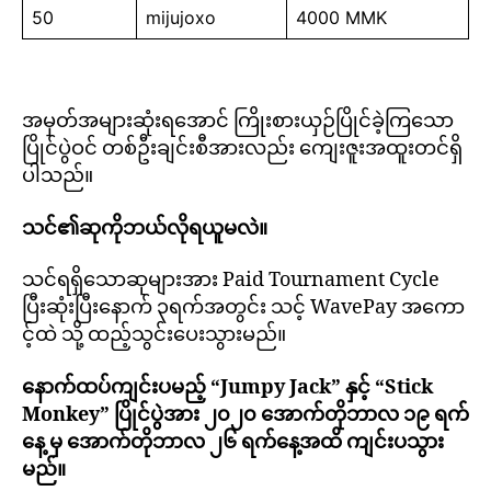
50
mijujoxo
4000 MMK
အမှတ်အများဆုံးရအောင် ကြိုးစားယှဉ်ပြိုင်ခဲ့ကြသော
ပြိုင်ပွဲဝင် တစ်ဦးချင်းစီအားလည်း ကျေးဇူးအထူးတင်ရှိ
ပါသည်။
သင်၏ဆုကိုဘယ်လိုရယူမလဲ။
သင်ရရှိသောဆုများအား Paid Tournament Cycle
ပြီးဆုံးပြီးနောက် ၃ရက်အတွင်း သင့် WavePay အကော
င့်ထဲ သို့ ထည့်သွင်းပေးသွားမည်။
နောက်ထပ်ကျင်းပမည့် “Jumpy Jack” နှင့် “Stick
Monkey” ပြိုင်ပွဲအား ၂၀၂၀ အောက်တိုဘာလ ၁၉ ရက်
နေ့ မှ အောက်တိုဘာလ ၂၆ ရက်နေ့အထိ ကျင်းပသွား
မည်။