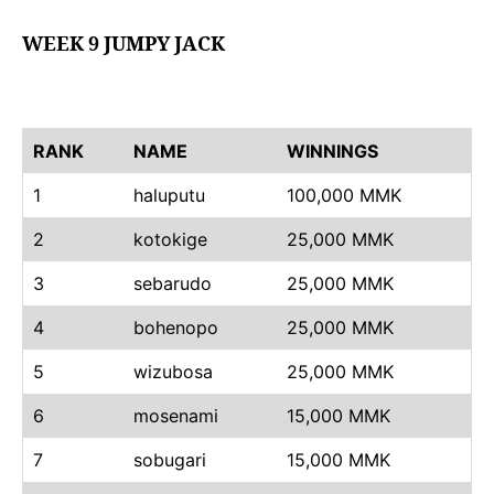
WEEK 9 JUMPY JACK
RANK
NAME
WINNINGS
1
haluputu
100,000 MMK
2
kotokige
25,000 MMK
3
sebarudo
25,000 MMK
4
bohenopo
25,000 MMK
5
wizubosa
25,000 MMK
6
mosenami
15,000 MMK
7
sobugari
15,000 MMK