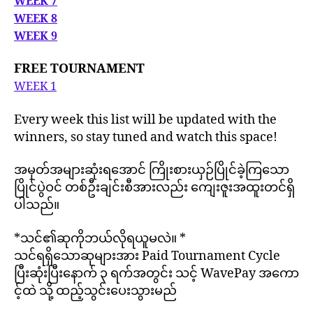
WEEK 7
WEEK 8
WEEK 9
FREE TOURNAMENT
WEEK 1
Every week this list will be updated with the
winners, so stay tuned and watch this space!
အမှတ်အများဆုံးရအောင် ကြိုးစားယှဉ်ပြိုင်ခဲ့ကြသော
ပြိုင်ပွဲဝင် တစ်ဦးချင်းစီအားလည်း ကျေးဇူးအထူးတင်ရှိ
ပါသည်။
*သင်၏ဆုကိုဘယ်လိုရယူမလဲ။ *
သင်ရရှိသောဆုများအား Paid Tournament Cycle
ပြီးဆုံးပြီးနောက် ၃ ရက်အတွင်း သင့် WavePay အကော
င့်ထဲ သို့ ထည့်သွင်းပေးသွားမည်