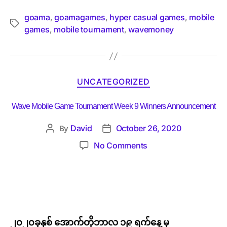
goama
goamagames
hyper casual games
mobile
,
,
,
games
mobile tournament
wavemoney
,
,
UNCATEGORIZED
Wave Mobile Game Tournament Week 9 Winners Announcement
David
October 26, 2020
By
No Comments
၂၀၂၀ခုနှစ် အောက်တိုဘာလ ၁၉ ရက်နေ့ မှ