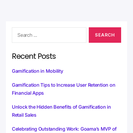
t
e
r
n
a
t
i
v
e
:
Recent Posts
Gamification in Mobility
Gamification Tips to Increase User Retention on
Financial Apps
Unlock the Hidden Benefits of Gamification in
Retail Sales
Celebrating Outstanding Work: Goama’s MVP of