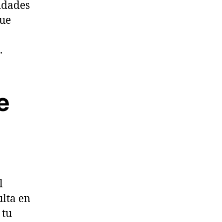
idades
que
.
e
l
ulta en
 tu