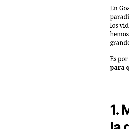
En Go
paradi
los vi
hemos 
grand
Es por
para q
1
.
M
la 