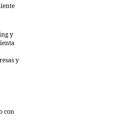
ing y
mienta
resas y
o con