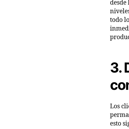
desde 
nivele
todo l
inmedi
produc
3. 
co
Los cl
perman
esto s