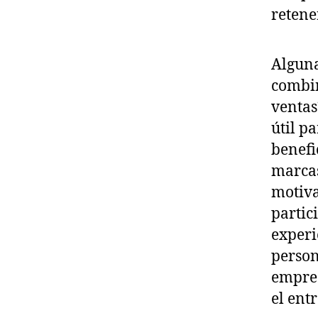
Alguna
combin
ventas
útil pa
benefi
marcas
motiva
partic
experi
person
empres
el ent