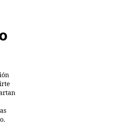
do
ción
irte
artan
as
o.