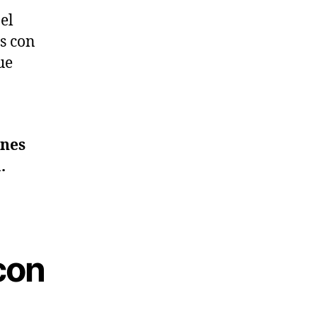
el
s con
ue
ones
.
con