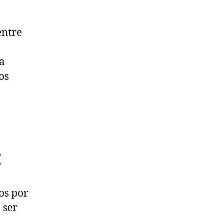
entre
a
os
:
os por
 ser