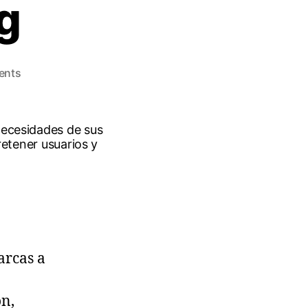
g
ents