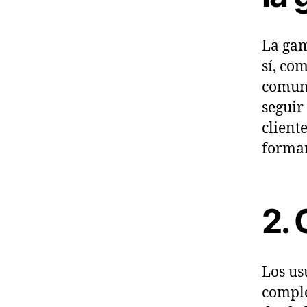
La gam
sí, co
comune
seguir
client
formar
2.
Los us
comple