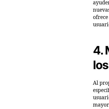
ayuden
nuevas
ofrece
usuari
4.
los
Al pro
especí
usuari
mayore