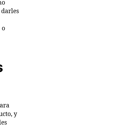
mo
 darles
 o
s
para
ucto, y
les