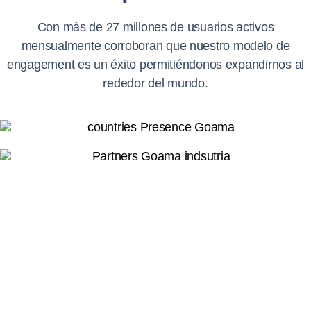
Con más de 27 millones de usuarios activos
mensualmente corroboran que nuestro modelo de
engagement es un éxito permitiéndonos expandirnos al
rededor del mundo.