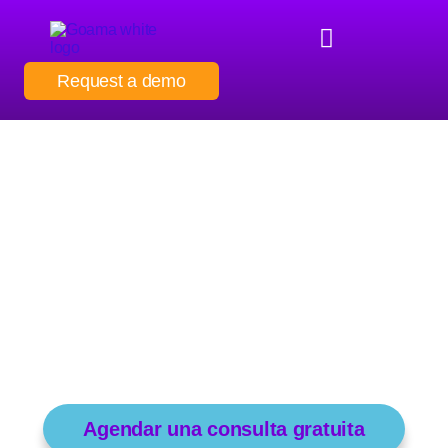
Request a demo
Goama Games
Incrementa el tráfico y la retención de tus
usuarios implementando juegos y
gamificación como estrategia de marketing
Agendar una consulta gratuita