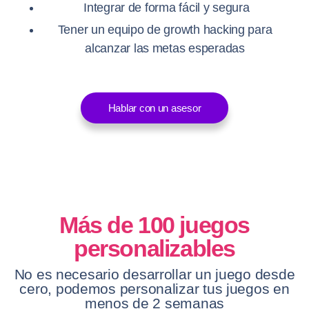
Integrar de forma fácil y segura
Tener un equipo de growth hacking para
alcanzar las metas esperadas
Hablar con un asesor
Más de 100 juegos
personalizables
No es necesario desarrollar un juego desde
cero, podemos personalizar tus juegos en
menos de 2 semanas